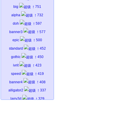
big
751
alpha
732
doh
597
banner3
577
epic
500
standard
452
gothic
450
ivrit
423
speed
419
banner4
408
alligator2
337
larry3d
329
smkeyboard
313
graffiti
312
dotmatrix
294